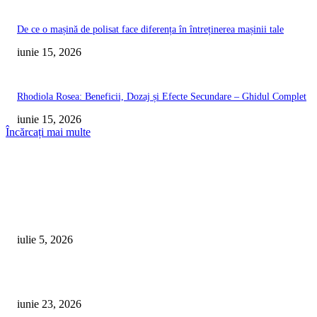
De ce o mașină de polisat face diferența în întreținerea mașinii tale
iunie 15, 2026
Rhodiola Rosea: Beneficii, Dozaj și Efecte Secundare – Ghidul Complet
iunie 15, 2026
Încărcați mai multe
ARTICOLE RECENTE
Ashwagandha pentru Femei: Beneficii pentru Hormoni, Stres și Perimeno
iulie 5, 2026
Ghid pentru Începători: Rutină de Antrenament Acasă Fără Echipament
iunie 23, 2026