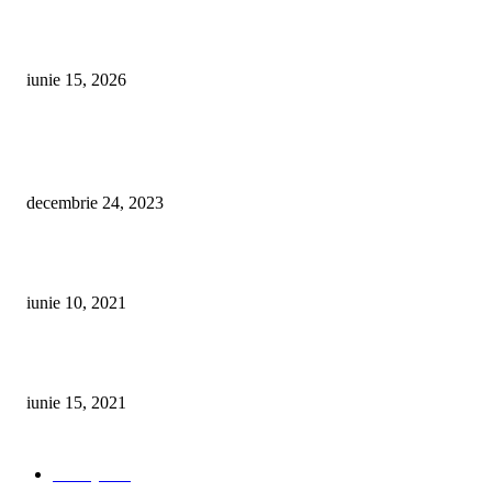
De ce o mașină de polisat face diferența în întreținerea mașinii tale
iunie 15, 2026
CELE MAI POPULARE
Farmacii de garda Husi – Ianuarie 2024 – Farmacii deschise pana la ora 2
decembrie 24, 2023
Nou în Huși! Acum poți comanda online produsele OMNIA
iunie 10, 2021
10 Curiozitati interesante despre ochi si vedere pe care, probabil, nu le știa
iunie 15, 2021
CATEGORII POPULARE
Lifestyle
36