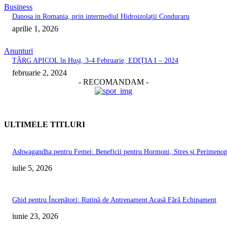
Business
Danosa in Romania, prin intermediul Hidroizolații Conduraru
aprilie 1, 2026
Anunturi
TÂRG APICOL în Huși, 3-4 Februarie, EDIȚIA I – 2024
februarie 2, 2024
- RECOMANDAM -
ULTIMELE TITLURI
Ashwagandha pentru Femei: Beneficii pentru Hormoni, Stres și Perimeno
iulie 5, 2026
Ghid pentru Începători: Rutină de Antrenament Acasă Fără Echipament
iunie 23, 2026