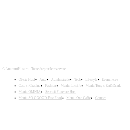
URMARESTE-NE
© AnunturiHusi.ro - Toate drepturile rezervate
Oferte Husi
Auto
Administratie
Tech
Lifestyle
Ecommerce
Casa si Gradina
Fashion
Meniu Lucaffe
Meniu Tony’s Eat&Drink
Meniu OMNIA
Servicii Funerare Husi
Meniu SO GOOOD Fast Food
Meniu One Caffe
Contact