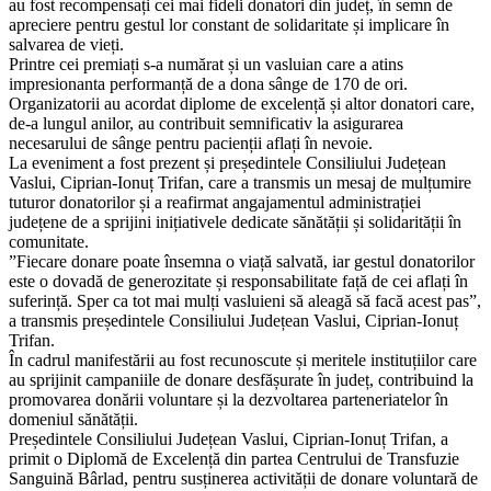
au fost recompensați cei mai fideli donatori din județ, în semn de
apreciere pentru gestul lor constant de solidaritate și implicare în
salvarea de vieți.
Printre cei premiați s-a numărat și un vasluian care a atins
impresionanta performanță de a dona sânge de 170 de ori.
Organizatorii au acordat diplome de excelență și altor donatori care,
de-a lungul anilor, au contribuit semnificativ la asigurarea
necesarului de sânge pentru pacienții aflați în nevoie.
La eveniment a fost prezent și președintele Consiliului Județean
Vaslui, Ciprian-Ionuț Trifan, care a transmis un mesaj de mulțumire
tuturor donatorilor și a reafirmat angajamentul administrației
județene de a sprijini inițiativele dedicate sănătății și solidarității în
comunitate.
”Fiecare donare poate însemna o viață salvată, iar gestul donatorilor
este o dovadă de generozitate și responsabilitate față de cei aflați în
suferință. Sper ca tot mai mulți vasluieni să aleagă să facă acest pas”,
a transmis președintele Consiliului Județean Vaslui, Ciprian-Ionuț
Trifan.
În cadrul manifestării au fost recunoscute și meritele instituțiilor care
au sprijinit campaniile de donare desfășurate în județ, contribuind la
promovarea donării voluntare și la dezvoltarea parteneriatelor în
domeniul sănătății.
Președintele Consiliului Județean Vaslui, Ciprian-Ionuț Trifan, a
primit o Diplomă de Excelență din partea Centrului de Transfuzie
Sanguină Bârlad, pentru susținerea activității de donare voluntară de