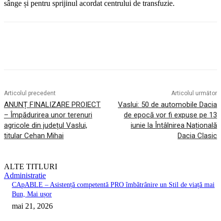
sânge și pentru sprijinul acordat centrului de transfuzie.
Articolul precedent
Articolul următor
ANUNȚ FINALIZARE PROIECT
Vaslui: 50 de automobile Dacia
– Împădurirea unor terenuri
de epocă vor fi expuse pe 13
agricole din județul Vaslui,
iunie la Întâlnirea Națională
titular Cehan Mihai
Dacia Clasic
ALTE TITLURI
Administratie
CApABLE – Asistență competentă PRO îmbătrânire un Stil de viață mai
Bun, Mai ușor
mai 21, 2026