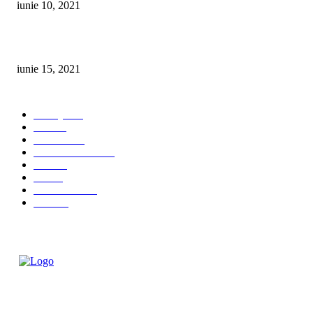
iunie 10, 2021
10 Curiozitati interesante despre ochi si vedere pe care, probabil, nu le știa
iunie 15, 2021
CATEGORII POPULARE
Lifestyle
36
Tech
25
Anunturi
14
Casa si Gradina
12
Auto
10
Stiri
10
Evenimente
10
OPPO
7