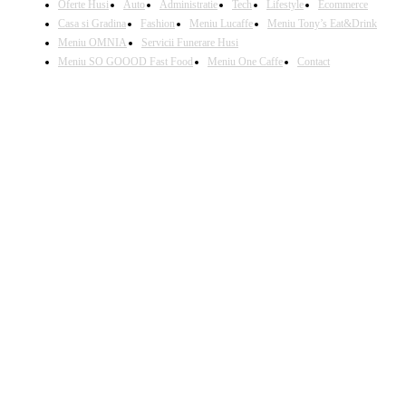
Oferte Husi
Auto
Administratie
Tech
Lifestyle
Ecommerce
Casa si Gradina
Fashion
Meniu Lucaffe
Meniu Tony’s Eat&Drink
Meniu OMNIA
Servicii Funerare Husi
Meniu SO GOOOD Fast Food
Meniu One Caffe
Contact