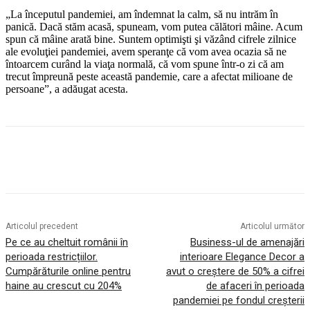
„La începutul pandemiei, am îndemnat la calm, să nu intrăm în
panică. Dacă stăm acasă, spuneam, vom putea călători mâine. Acum
spun că mâine arată bine. Suntem optimişti şi văzând cifrele zilnice
ale evoluţiei pandemiei, avem speranţe că vom avea ocazia să ne
întoarcem curând la viaţa normală, că vom spune într-o zi că am
trecut împreună peste această pandemie, care a afectat milioane de
persoane”, a adăugat acesta.
Articolul precedent
Articolul următor
Pe ce au cheltuit românii în
Business-ul de amenajări
perioada restricțiilor.
interioare Elegance Decor a
Cumpărăturile online pentru
avut o creștere de 50% a cifrei
haine au crescut cu 204%
de afaceri în perioada
pandemiei pe fondul creșterii