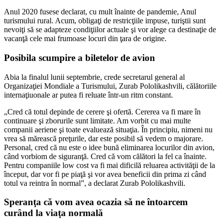
Anul 2020 fusese declarat, cu mult înainte de pandemie, Anul
turismului rural. Acum, obligaţi de restricţiile impuse, turiştii sunt
nevoiţi să se adapteze condiţiilor actuale şi vor alege ca destinaţie de
vacanţă cele mai frumoase locuri din ţara de origine.
Posibila scumpire a biletelor de avion
Abia la finalul lunii septembrie, crede secretarul general al
Organizaţiei Mondiale a Turismului, Zurab Pololikashvili, călătoriile
internaţiuonale ar putea fi reluate într-un ritm constant.
„Cred că totul depinde de cerere şi ofertă. Cererea va fi mare în
continuare şi zborurile sunt limitate. Am vorbit cu mai multe
companii aeriene şi toate evaluează situaţia. În principiu, nimeni nu
vrea să mărească preţurile, dar este posibil să vedem o majorare.
Personal, cred că nu este o idee bună eliminarea locurilor din avion,
când vorbiom de siguranţă. Cred că vom călători la fel ca înainte.
Pentru companiile low cost va fi mai dificilă reluarea activităţii de la
început, dar vor fi pe piaţă şi vor avea beneficii din prima zi când
totul va reintra în normal”, a declarat Zurab Pololikashvili.
Speranţa că vom avea ocazia să ne întoarcem
curând la viaţa normală