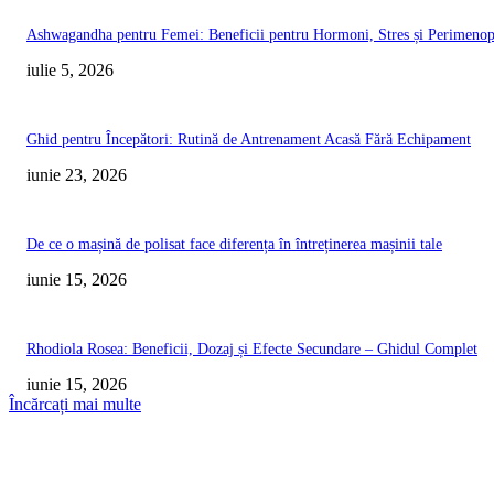
Ashwagandha pentru Femei: Beneficii pentru Hormoni, Stres și Perimeno
iulie 5, 2026
Ghid pentru Începători: Rutină de Antrenament Acasă Fără Echipament
iunie 23, 2026
De ce o mașină de polisat face diferența în întreținerea mașinii tale
iunie 15, 2026
Rhodiola Rosea: Beneficii, Dozaj și Efecte Secundare – Ghidul Complet
iunie 15, 2026
Încărcați mai multe
ARTICOLE RECENTE