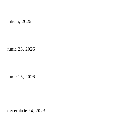
Ashwagandha pentru Femei: Beneficii pentru Hormoni, Stres și Perimeno
iulie 5, 2026
Ghid pentru Începători: Rutină de Antrenament Acasă Fără Echipament
iunie 23, 2026
De ce o mașină de polisat face diferența în întreținerea mașinii tale
iunie 15, 2026
CELE MAI POPULARE
Farmacii de garda Husi – Ianuarie 2024 – Farmacii deschise pana la ora 2
decembrie 24, 2023
Nou în Huși! Acum poți comanda online produsele OMNIA