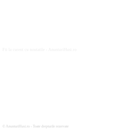
ABOUT US
Fii la curent cu noutatile - AnunturiHusi.ro
URMARESTE-NE
© AnunturiHusi.ro - Toate drepturile rezervate