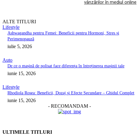
vânzărilor în mediul online
ALTE TITLURI
Lifestyle
Ashwagandha pentru Femei: Beneficii pentru Hormoni, Stres și
Perimenopauză
iulie 5, 2026
Auto
De ce o mașină de polisat face diferența în întreținerea mașinii tale
iunie 15, 2026
Lifestyle
Rhodiola Rosea: Beneficii, Dozaj și Efecte Secundare – Ghidul Complet
iunie 15, 2026
- RECOMANDAM -
ULTIMELE TITLURI