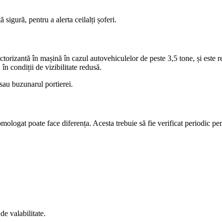
 sigură, pentru a alerta ceilalți șoferi.
lectorizantă în mașină în cazul autovehiculelor de peste 3,5 tone, și este 
n condiții de vizibilitate redusă.
sau buzunarul portierei.
logat poate face diferența. Acesta trebuie să fie verificat periodic pentr
e valabilitate.