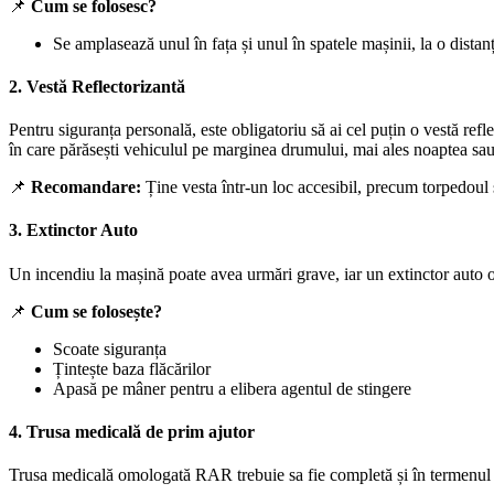
📌
Cum se folosesc?
Se amplasează unul în fața și unul în spatele mașinii, la o distanță
2.
Vestă Reflectorizantă
Pentru siguranța personală, este obligatoriu să ai cel puțin o vestă ref
în care părăsești vehiculul pe marginea drumului, mai ales noaptea sau î
📌
Recomandare:
Ține vesta într-un loc accesibil, precum torpedoul 
3.
Extinctor Auto
Un incendiu la mașină poate avea urmări grave, iar un extinctor auto omo
📌
Cum se folosește?
Scoate siguranța
Țintește baza flăcărilor
Apasă pe mâner pentru a elibera agentul de stingere
4.
Trusa medicală de prim ajutor
Trusa medicală omologată RAR trebuie sa fie completă și în termenul d