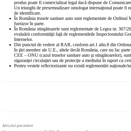
produs poate fi comercializat legal dacă dispune de Comunicare 
Un triunghi de presemnalizare omologat internaţional poate fi re
de identificare.
În România trusele sanitare auto sunt reglementate de Ordinul M
furnizor în parte.
În România stingătoarele sunt reglementate de Legea nr. 307/200
evaluării conformităţii faţă de reglementările Inspectoratului Ge
Internelor.
Din punctul de vedere al RAR, conform art.1 alin.8 din Ordonan
în ţări membre ale U.E., altele decât România, care nu fac parte
CEE – ONU (cazul truselor sanitare auto şi stingătoarelor), sunt
siguranţei circulaţiei sau de protecţie a mediului în raport cu c
Pentru vestele reflectorizante nu există reglementări naţionale/i
Acțiune
Articolul precedent