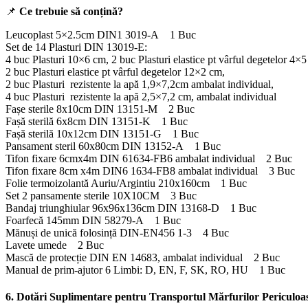
📌
Ce trebuie să conțină?
Leucoplast 5×2.5cm DIN1 3019-A 1 Buc
Set de 14 Plasturi DIN 13019-E:
4 buc Plasturi 10×6 cm, 2 buc Plasturi elastice pt vârful degetelor 4×
2 buc Plasturi elastice pt vârful degetelor 12×2 cm,
2 buc Plasturi rezistente la apă 1,9×7,2cm ambalat individual,
4 buc Plasturi rezistente la apă 2,5×7,2 cm, ambalat individual
Fașe sterile 8x10cm DIN 13151-M 2 Buc
Fașă sterilă 6x8cm DIN 13151-K 1 Buc
Fașă sterilă 10x12cm DIN 13151-G 1 Buc
Pansament steril 60x80cm DIN 13152-A 1 Buc
Tifon fixare 6cmx4m DIN 61634-FB6 ambalat individual 2 Buc
Tifon fixare 8cm x4m DIN6 1634-FB8 ambalat individual 3 Buc
Folie termoizolantă Auriu/Argintiu 210x160cm 1 Buc
Set 2 pansamente sterile 10X10CM 3 Buc
Bandaj triunghiular 96x96x136cm DIN 13168-D 1 Buc
Foarfecă 145mm DIN 58279-A 1 Buc
Mănuși de unică folosință DIN-EN456 1-3 4 Buc
Lavete umede 2 Buc
Mască de protecție DIN EN 14683, ambalat individual 2 Buc
Manual de prim-ajutor 6 Limbi: D, EN, F, SK, RO, HU 1 Buc
6.
Dotări Suplimentare pentru Transportul Mărfurilor Periculoa