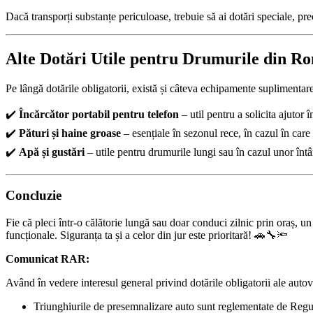
Dacă transporți substanțe periculoase, trebuie să ai dotări speciale,
Alte Dotări Utile pentru Drumurile din R
Pe lângă dotările obligatorii, există și câteva echipamente suplimentare 
✔️
Încărcător portabil pentru telefon
– util pentru a solicita ajutor 
✔️
Pături și haine groase
– esențiale în sezonul rece, în cazul în car
✔️
Apă și gustări
– utile pentru drumurile lungi sau în cazul unor întâ
Concluzie
Fie că pleci într-o călătorie lungă sau doar conduci zilnic prin oraș, u
funcționale. Siguranța ta și a celor din jur este prioritară! 🚗🔧🔦
Comunicat RAR:
Având în vedere interesul general privind dotările obligatorii ale aut
Triunghiurile de presemnalizare auto sunt reglementate de Reg