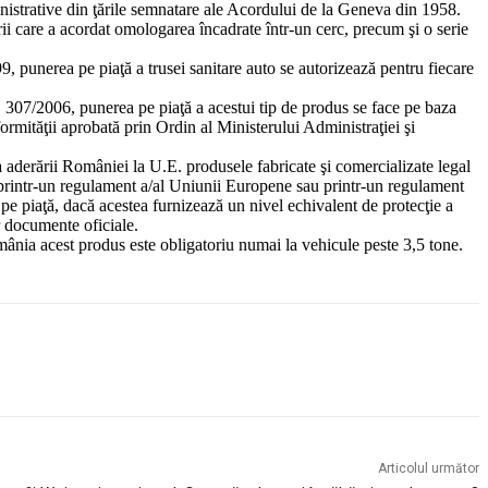
nistrative din ţările semnatare ale Acordului de la Geneva din 1958.
i care a acordat omologarea încadrate într-un cerc, precum şi o serie
 punerea pe piaţă a trusei sanitare auto se autorizează pentru fiecare
 307/2006, punerea pe piaţă a acestui tip de produs se face pe baza
ormităţii aprobată prin Ordin al Ministerului Administraţiei şi
derării României la U.E. produsele fabricate şi comercializate legal
ă/printr-un regulament a/al Uniunii Europene sau printr-un regulament
pe piaţă, dacă acestea furnizează un nivel echivalent de protecţie a
r documente oficiale.
omânia acest produs este obligatoriu numai la vehicule peste 3,5 tone.
Articolul următor