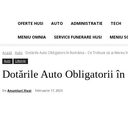
OFERTE HUSI
AUTO
ADMINISTRATIE
TECH
MENIU OMNIA
SERVICII FUNERARE HUSI
MENIU S
Acasă
Auto
Dotările Auto Obligatorii în România – Ce Trebuie să ai Mereu în.
Auto
Lifestyle
Dotările Auto Obligatorii î
De
Anunturi Husi
februarie 17, 2025
Acțiune