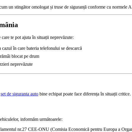
 precum un stingător omologat și truse de siguranță conforme cu normele
omânia
care te pot ajuta în situații neprevăzute:
în cazul în care bateria telefonului se descarcă
e rămâi blocat pe drum
rzieri neprevăzute
n
set de siguranta auto
bine echipat poate face diferența în situații critice.
ovehiculelor, informăm următoarele:
ulamentul nr.27 CEE-ONU (Comisia Economică pentru Europa a Organizaţ