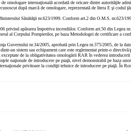
de omologare internaţională acordată de oricare dintre autorităţile admi
cunoscut după marcă de omologare, reprezentată de litera E şi codul ţări
inisterului Sănătăţii nr.623/1999. Conform art.2 din O.M.S. nr.623/1999,
6 privind apărarea împotriva incendiilor. Conform art.50 din Legea nr.
neral al Corpului Pompierilor, pe baza Metodologei de certificare a conf
ţa Guvernului nr.34/2005, aprobată prin Legea nr.375/2005, de la data a
 dintr-un sistem sau echipament care este reglementat printr-o directiv
 exceptate de la obligativitatea omologării RAR în vederea introducerii 
erinţele naţionale de introducere pe piaţă, nivel demonstrabil pe baza uno
nternaţionale privitoare la condiţii tehnice de introducere pe piaţă. În R